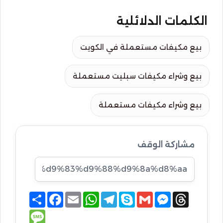
الكلمات الدلائلية
بيع مكيفات مستعملة في الكويت
بيع وشراء مكيفات سبليت مستعملة
بيع وشراء مكيفات مستعملة
مشاركة الوقف
S
F
E
W
T
S
G
M
T
h
a
m
h
e
k
m
e
h
a
c
a
a
l
y
a
s
r
M
r
e
i
t
e
p
i
s
e
e