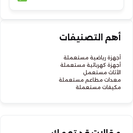
e
b
l
s
g
e
l
e
a
s
o
A
r
n
d
s
o
p
a
g
s
a
k
p
m
e
g
r
e
أهم التصنيفات
أجهزة رياضية مستعملة
أجهزة كهربائية مستعملة
الأثاث مستعمل
معدات مطاعم مستعملة
مكيفات مستعملة