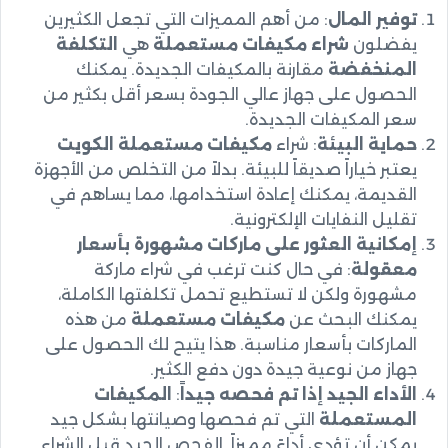
توفير المال
: من أهم المميزات التي تجعل الكثيرين
يفضلون
شراء مكيفات مستعملة
هي
التكلفة
المنخفضة
مقارنة بالمكيفات الجديدة. يمكنك
الحصول على جهاز عالي الجودة بسعر أقل بكثير من
سعر المكيفات الجديدة.
حماية البيئة
: شراء
مكيفات مستعملة الكويت
يعتبر خياراً صديقاً للبيئة. بدلاً من التخلص من الأجهزة
القديمة، يمكنك إعادة استخدامها، مما يساهم في
تقليل النفايات الإلكترونية.
إمكانية العثور على ماركات مشهورة بأسعار
معقولة
: في حال كنت ترغب في شراء ماركة
مشهورة ولكن لا تستطيع تحمل تكلفتها الكاملة،
يمكنك البحث عن
مكيفات مستعملة
من هذه
الماركات بأسعار مناسبة. هذا يتيح لك الحصول على
جهاز من نوعية جيدة دون دفع الكثير.
الأداء الجيد إذا تم فحصه جيداً
:
المكيفات
المستعملة
التي تم فحصها وصيانتها بشكل جيد
يمكن أن تؤدي أداءً مميزاً. الفحص الجيد قبل الشراء