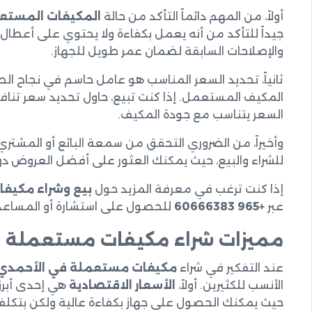
أولاً، من المهم دائماً التأكد من حالة
المكيفات المستع
جيداً للتأكد من أنه يعمل بكفاءة ولا يحتوي على أعطال 
والإصلاحات السابقة لضمان عمر طويل للجهاز.
ثانياً، تحديد السعر المناسب هو عامل حاسم في نجاح ال
المكيف المستعمل. إذا كنت تبيع، حاول تحديد سعر تنافس
السعر يتناسب مع جودة المكيف.
وأخيراً، من الضروري التحقق من سمعة البائع أو المشتري
للشراء والبيع، حيث يمكنك العثور على أفضل العروض دو
إذا كنت ترغب في معرفة المزيد حول
بيع وشراء مكيف
عبر
+965 60666383
للحصول على استشارة أو المساعدة
مميزات شراء مكيفات مستعملة 
عند التفكير في شراء
مكيفات مستعملة في الأحمدي
الأنسب للكثيرين. أولاً،
الأسعار الاقتصادية
هي إحدى أبرز 
حيث يمكنك الحصول على جهاز بكفاءة عالية ولكن بتكلفة 